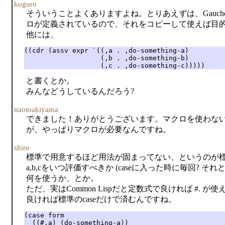
koguro
そういうことよくありますよね。とりあえずは、Gaucheのcomp
ロが定義されているので、それをコピーして使えば目
他には、
((cdr (assv expr `((,a . ,do-something-a)

                   (,b . ,do-something-b)

                   (,c . ,do-something-c)))))
と書くとか。
みんなどうしているんだろう?
naotoakiyama
できました！ありがとうございます。マクロを使わな
が、やっぱりマクロが必要なんですね。
shiro
標準で用意するほど用法が固まってない、というのが
a,b,cをいつ評価すべきか (caseに入った時に毎回? 
何を使うか、とか。
ただ、実はCommon Lispだと定数式で良ければ #. が使え
良ければ標準のcaseだけで済むんですね。
(case form

  ((#.a) (do-something-a))
