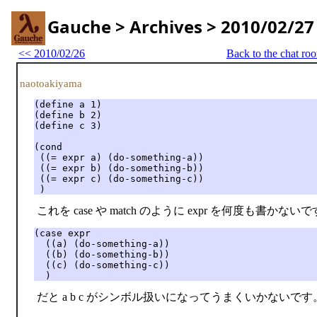
Gauche > Archives > 2010/02/27
<< 2010/02/26
Back to the chat ro
naotoakiyama
(define a 1)

(define b 2)

(define c 3)

(cond

 ((= expr a) (do-something-a))

 ((= expr b) (do-something-b))

 ((= expr c) (do-something-c))

 )
これを case や match のように expr を何度も書
(case expr

  ((a) (do-something-a))

  ((b) (do-something-b))

  ((c) (do-something-c))

  )
だと a b c がシンボル扱いになってうまくいかないです