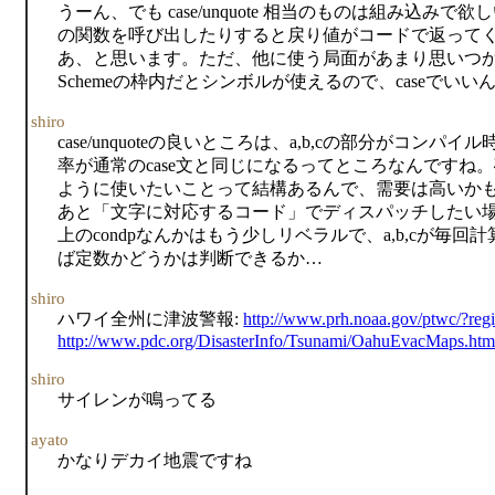
うーん、でも case/unquote 相当のものは組み込みで
の関数を呼び出したりすると戻り値がコードで返って
あ、と思います。ただ、他に使う局面があまり思いつ
Schemeの枠内だとシンボルが使えるので、caseでいい
shiro
case/unquoteの良いところは、a,b,cの部分がコ
率が通常のcase文と同じになるってところなんですね。確
ように使いたいことって結構あるんで、需要は高いか
あと「文字に対応するコード」でディスパッチしたい
上のcondpなんかはもう少しリベラルで、a,b,cが毎
ば定数かどうかは判断できるか…
shiro
ハワイ全州に津波警報:
http://www.prh.noaa.gov/ptwc/?reg
http://www.pdc.org/DisasterInfo/Tsunami/OahuEvacMaps.htm
shiro
サイレンが鳴ってる
ayato
かなりデカイ地震ですね