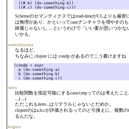
  ((#.b) (do-something-b))

  ((#.c) (do-something-c)))
Schemeのセマンティクスではread-timeがCLより
は無理があり、かといってcaseナンチャラを増やすのも
綺麗じゃないし… というわけで「いい案が思いつかな
いかも。
naotoakiyama
なるほど。
ちなみに clojure には condp があるのでこう書けますね
(condp = expr

  a (do-something-a)

  b (do-something-b)

  c (do-something-c))
shiro
比較関数を指定可能にするcase/cmpってのは考えたことあります。(case
...) ...)
ただこれもitem...はリテラルじゃないとだめか。
clojureのはa,b,cが評価されるってのと引換えに、複
るんだな。
koguro