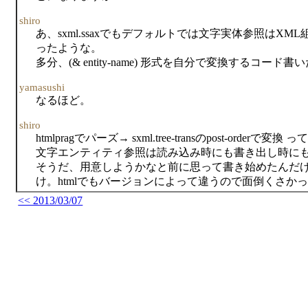
shiro
あ、sxml.ssaxでもデフォルトでは文字実体参照は
ったような。
多分、(& entity-name) 形式を自分で変換するコー
yamasushi
なるほど。
shiro
htmlpragでパーズ→ sxml.tree-transのpost-ord
文字エンティティ参照は読み込み時にも書き出し時に
そうだ、用意しようかなと前に思って書き始めたんだ
け。htmlでもバージョンによって違うので面倒くさか
<< 2013/03/07