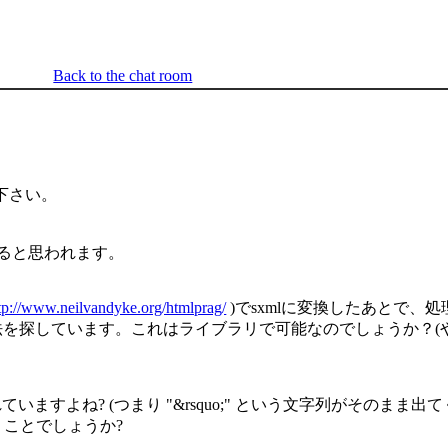
Back to the chat room
下さい。
てると思われます。
tp://www.neilvandyke.org/htmlprag/
)でsxmlに変換したあとで、
戻す方法を探しています。これはライブラリで可能なのでしょうか？
いますよね? (つまり "&rsquo;" という文字列がそのまま
ことでしょうか?