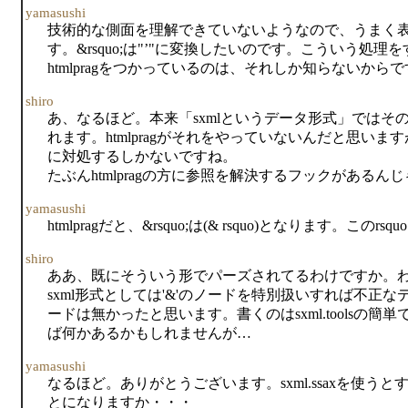
yamasushi
技術的な側面を理解できていないようなので、うまく表
す。&rsquo;は"’"に変換したいのです。こういう
htmlpragをつかっているのは、それしか知らないからで
shiro
あ、なるほど。本来「sxmlというデータ形式」ではその
れます。htmlpragがそれをやっていないんだと思い
に対処するしかないですね。
たぶんhtmlpragの方に参照を解決するフックがある
yamasushi
htmlpragだと、&rsquo;は(& rsquo)となります
shiro
ああ、既にそういう形でパーズされてるわけですか。わかり
sxml形式としては'&'のノードを特別扱いすれば不正な
ードは無かったと思います。書くのはsxml.toolsの
ば何かあるかもしれませんが…
yamasushi
なるほど。ありがとうございます。sxml.ssaxを使う
とになりますか・・・