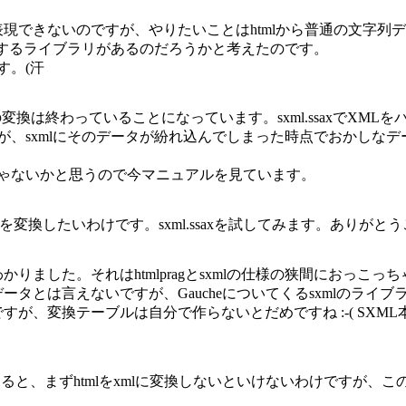
現できないのですが、やりたいことはhtmlから普通の文字列
処理をするライブラリがあるのだろうかと考えたのです。
す。(汗
変換は終わっていることになっています。sxml.ssaxでXML
ますが、sxmlにそのデータが紛れ込んでしまった時点でおかし
んじゃないかと思うので今マニュアルを見ています。
。このrsquoを変換したいわけです。sxml.ssaxを試してみます。ありが
ました。それはhtmlpragとsxmlの仕様の狭間におっこっ
データとは言えないですが、Gaucheについてくるsxmlのラ
簡単ですが、変換テーブルは自分で作らないとだめですね :-( SX
とすると、まずhtmlをxmlに変換しないといけないわけですが