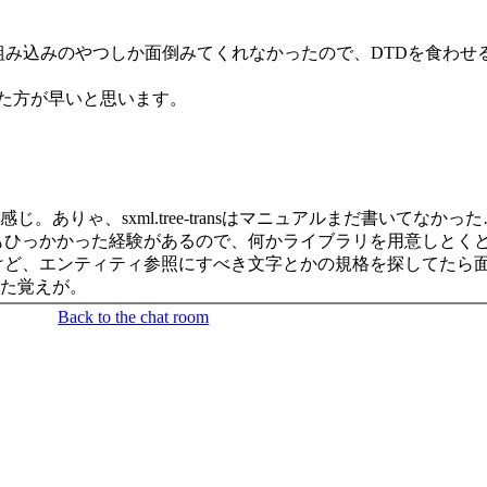
XML組み込みのやつしか面倒みてくれなかったので、DTDを食わ
ド書いた方が早いと思います。
erで変換 って感じ。ありゃ、sxml.tree-transはマニュアルまだ書いてなかっ
もひっかかった経験があるので、何かライブラリを用意しとく
けど、エンティティ参照にすべき文字とかの規格を探してたら
った覚えが。
Back to the chat room