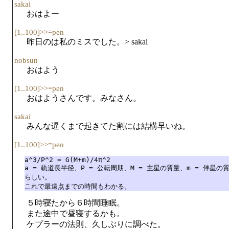
sakai
おはよー
[1..100]>>=pen
昨日のは私のミスでした。> sakai
nobsun
おはよう
[1..100]>>=pen
おはようさんです。みなさん。
sakai
みんな遅くまで起きてた割には結構早いね。
[1..100]>>=pen
a^3/P^2 = G(M+m)/4π^2

a = 軌道長半径、P = 公転周期、M = 主星の質量、m = 伴星の質
らしい。

これで最遠点までの時間もわかる。
５時寝たから６時間睡眠。
また途中で昼寝するかも。
ケプラーの法則、久しぶりに調べた。