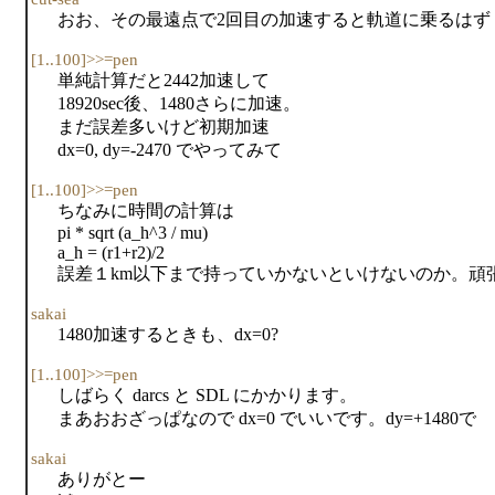
おお、その最遠点で2回目の加速すると軌道に乗るはず
[1..100]>>=pen
単純計算だと2442加速して
18920sec後、1480さらに加速。
まだ誤差多いけど初期加速
dx=0, dy=-2470 でやってみて
[1..100]>>=pen
ちなみに時間の計算は
pi * sqrt (a_h^3 / mu)
a_h = (r1+r2)/2
誤差１km以下まで持っていかないといけないのか。頑
sakai
1480加速するときも、dx=0?
[1..100]>>=pen
しばらく darcs と SDL にかかります。
まあおおざっぱなので dx=0 でいいです。dy=+1480で
sakai
ありがとー