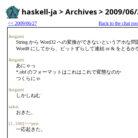
haskell-ja > Archives > 2009/06
<< 2009/06/27
Back to the chat ro
ikegami
String から Word32 への変換ができないというアホ
Word8 にしてから、ビットずらして連結 or & をとるか
ikegami
あにゃっ
*.obf のフォーマットはこれはこれで変態なのか
つくらにゃ
ikegami
しかしねむ
sakai
おきた。
[1..100]>>=pen
一応起きた。