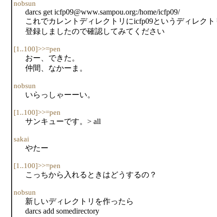
nobsun
darcs get icfp09@www.sampou.org:/home/icfp09/
これでカレントディレクトリにicfp09というディレク
登録しましたので確認してみてください
[1..100]>>=pen
おー、できた。
仲間、なかーま。
nobsun
いらっしゃーーい。
[1..100]>>=pen
サンキューです。> all
sakai
やたー
[1..100]>>=pen
こっちから入れるときはどうするの？
nobsun
新しいディレクトリを作ったら
darcs add somedirectory