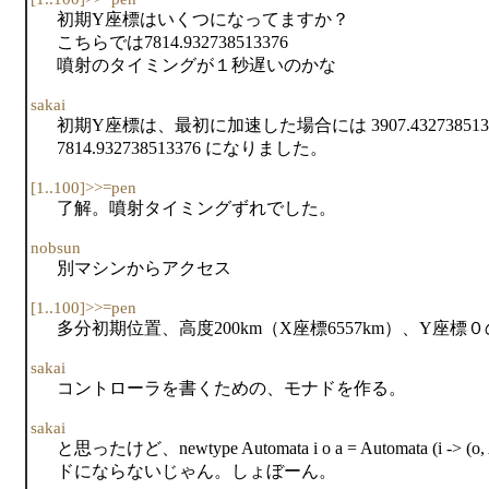
初期Y座標はいくつになってますか？
こちらでは7814.932738513376
噴射のタイミングが１秒遅いのかな
sakai
初期Y座標は、最初に加速した場合には 3907.4327385
7814.932738513376 になりました。
[1..100]>>=pen
了解。噴射タイミングずれでした。
nobsun
別マシンからアクセス
[1..100]>>=pen
多分初期位置、高度200km（X座標6557km）、Y座
sakai
コントローラを書くための、モナドを作る。
sakai
と思ったけど、newtype Automata i o a = Automata (i ->
ドにならないじゃん。しょぼーん。