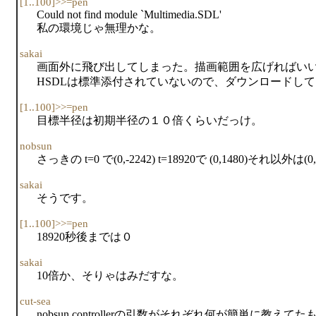
[1..100]>>=pen
Could not find module `Multimedia.SDL'
私の環境じゃ無理かな。
sakai
画面外に飛び出してしまった。描画範囲を広げればい
HSDLは標準添付されていないので、ダウンロードし
[1..100]>>=pen
目標半径は初期半径の１０倍くらいだっけ。
nobsun
さっきの t=0 で(0,-2242) t=18920で (0,1480)それ以外は
sakai
そうです。
[1..100]>>=pen
18920秒後までは０
sakai
10倍か、そりゃはみだすな。
cut-sea
nobsun controllerの引数がそれぞれ何が簡単に教えてた