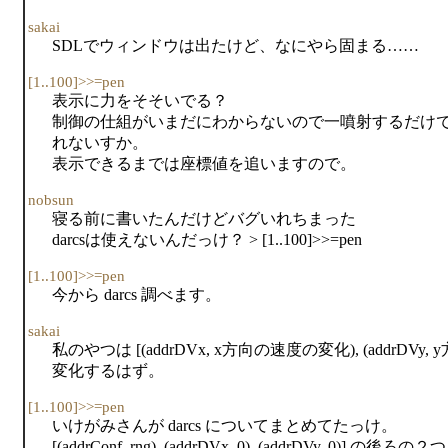
sakai
SDLでウィンドウは出たけど、なにやら固まる……
[1..100]>>=pen
表示に力をそそいでる？
制御の仕組がいまだにわからないので一噴射するだけ
れないすか。
表示できるまでは座標値を追いますので。
nobsun
寝る前に書いたんだけどバグいれちまった
darcsは使えないんだっけ？ > [1..100]>>=pen
[1..100]>>=pen
今から darcs 調べます。
sakai
私のやつは [(addrDVx, x方向の速度の変化), (addr
変化するはず。
[1..100]>>=pen
いけがみさんが darcs についてまとめてたっけ。
[(addrConf, rng), (addrDVx, 0), (addrDVy, 0)] の後ろの２つ