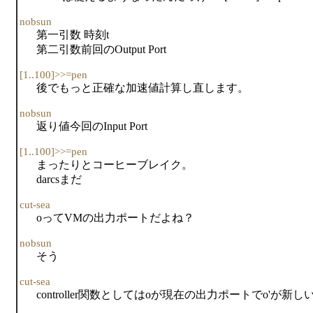
nobsun
第一引数 時刻t
第二引数前回のOutput Port
[1..100]>>=pen
後でもっと正確な加速値計算し直します。
nobsun
返り値今回のInput Port
[1..100]>>=pen
まったりとコーヒーブレイク。
darcsまだ
cut-sea
oってVMの出力ポートだよね？
nobsun
そう
cut-sea
controller関数としてはoが現在の出力ポートでo'が新