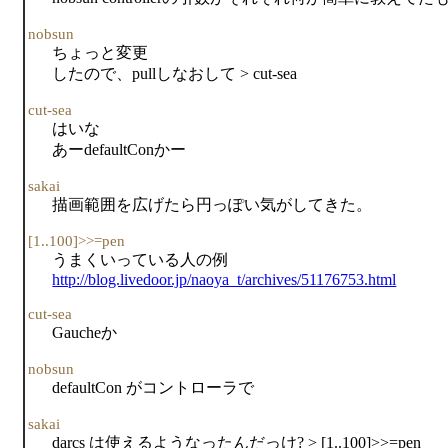
nobsun
ちょっと変更
したので、pullしなおして > cut-sea
cut-sea
はいな
あーdefaultConかー
sakai
描画範囲を広げたら円っぽい気がしてきた。
[1..100]>>=pen
うまくいっている人の例
http://blog.livedoor.jp/naoya_t/archives/51176753.html
cut-sea
Gaucheか
nobsun
defaultCon がコントローラで
sakai
darcs は使えるようなったんだっけ? > [1..100]>>=pen