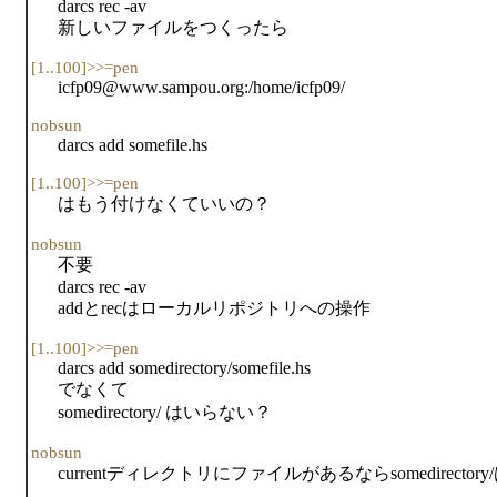
darcs rec -av
新しいファイルをつくったら
[1..100]>>=pen
icfp09@www.sampou.org:/home/icfp09/
nobsun
darcs add somefile.hs
[1..100]>>=pen
はもう付けなくていいの？
nobsun
不要
darcs rec -av
addとrecはローカルリポジトリへの操作
[1..100]>>=pen
darcs add somedirectory/somefile.hs
でなくて
somedirectory/ はいらない？
nobsun
currentディレクトリにファイルがあるならsomedirector