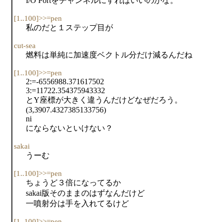
I/O Portをチャンネルにすればいいのかな。
[1..100]>>=pen
私のだと１ステップ目が
cut-sea
燃料は単純に加速度ベクトル分だけ減るんだね
[1..100]>>=pen
2:=-6556988.371617502
3:=11722.354375943332
とY座標が大きく違うんだけどなぜだろう。
(3,3907.4327385133756)
ni
にならないといけない？
sakai
うーむ
[1..100]>>=pen
ちょうど３倍になってるか
sakai版そのままのはずなんだけど
一噴射分は手を入れてるけど
[1..100]>>=pen