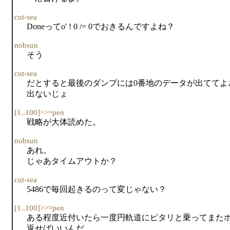
cut-sea
Doneってo' ! 0 /= 0でおきるんですよね？
nobsun
そう
cut-sea
だとすると最後のダンプには0番地のデータが出ててよ
出ないじょ
[1..100]>>=pen
戦略が大体読めた。
nobsun
あれ。
じゃあタイムアウトか？
cut-sea
5486で毎回起きるのって変じゃない？
[1..100]>>=pen
ある程度近付いたら一度円軌道にピタリと乗ってまた
返せばいいんだ。