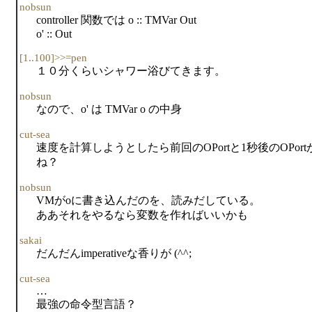
nobsun
controller 関数では o :: TMVar Out
o' :: Out
[1..100]>>=pen
１０分くらいシャワー浴びてきます。
nobsun
なので、o' は TMVar o の中身
cut-sea
速度を計算しようとしたら前回のOPortと1秒後のOPo
ね？
nobsun
VMがoに書き込んだのを、読みだしている。
ああそれをやるなら変数を作ればいいかも
sakai
だんだんimperativeな香りが (^^;
cut-sea
…
最強の命令型言語？