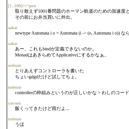
[1..100]>>=pen
取り敢えず1001番問題のホーマン軌道のための加速
その前にお弁当買いに外出。
sakai
newtype Automata i o = Automata (i -> (o, Automata i 
sakai
あー、これもbindが定義できないのか。
MonadはあきらめてApplicativeにするかなぁ。
nobsun
とりあえずコントローラを書いた
ちょいgdgdだけど試してちょ。
nobsun
controllerの枠組みというのが正しいかな > わしのコー
cut-sea
飯くってきたけど雨だよ...
nobsun
うほ