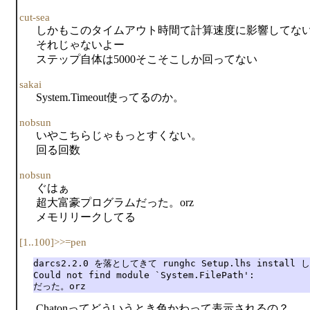
cut-sea
しかもこのタイムアウト時間て計算速度に影響してな
それじゃないよー
ステップ自体は5000そこそこしか回ってない
sakai
System.Timeout使ってるのか。
nobsun
いやこちらじゃもっとすくない。
回る回数
nobsun
ぐはぁ
超大富豪プログラムだった。orz
メモリリークしてる
[1..100]>>=pen
darcs2.2.0 を落としてきて runghc Setup.lhs install し
Could not find module `System.FilePath':

だった。orz
Chatonってどういうとき色かわって表示されるの？